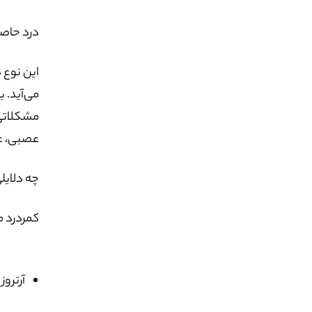
درد حاصل
این نوع 
می‌آید. 
مشکلاتی 
عصبی، ع
چه دلایل
کمردرد م
آرتروز (thritis