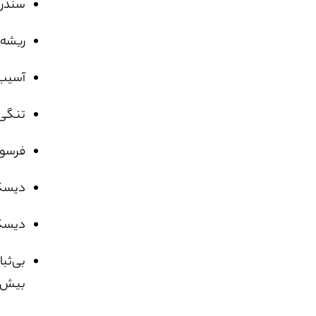
سندروم مف
ریشه‌ی عص
آسیب د
تنگی مج
فرسودگی 
دیسک متور
دیسک بیرو
بیش ا