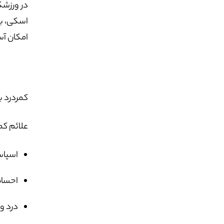
در ورزشک
اسکی، بس
امکان آ
کمردرد ب
علائم کم
اسپاس
احساس
درد و سف