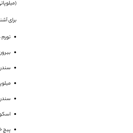
(میلوپات
برای آشنا
تورم
بیرون
سندر
میلوپ
سندرم
اسکول
پیچ خ