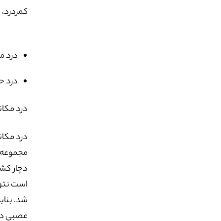
کمردرد، در
درد مکانیکی
درد حاصل ا
درد مکا
درد مکان
مجموعه‌ا
دچار کشی
است نتوا
شد. بناب
عصبی در 