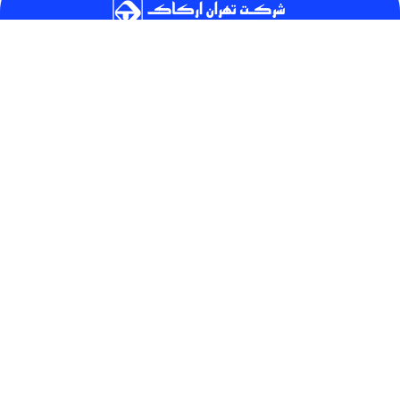
مطالب این وبسایت در بخش مخصوص بیماران، صرفا جنبه‌ی آموزشی و افزایش
آگاهی داشته و نمی‌تواند جایگزین تشخیص و تجویز پزشک شود. بنابراین اگر به
دنبال راهی برای درمان هستید حتما با یک پزشک ارتوپد مشورت نمایید
دسترسی سریع
صفحه اصلی
درباره ما
تماس با ما
محصولات
اخبار
سوالات متداول
توزیع شهرستان ها