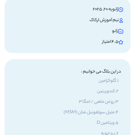
ژانویه 20, 2025
تیم آموزش ارکاک
زانو
4.5 امتیاز
در این بلاگ می خوانیم :
گلوکزامین
کندوریتین
روغن ماهی / امگا 3
متیل سولفونیل متان (MSM)
ویتامین D
زردچوبه