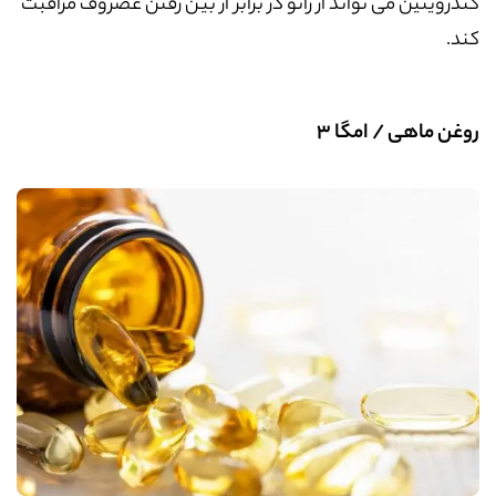
کندرویتین می تواند از زانو در برابر از بین رفتن غضروف مراقبت
کند.
روغن ماهی / امگا
3