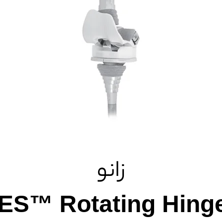
زانو
S™ Rotating Hing