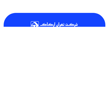
مطالب این وبسایت در بخش مخصوص بیماران، صرفا جنبه‌ی آموزشی و
افزایش آگاهی داشته و نمی‌تواند جایگزین تشخیص و تجویز پزشک شود.
بنابراین اگر به دنبال راهی برای درمان هستید حتما با یک پزشک ارتوپد
مشورت نمایید
دسترسی سریع
صفحه اصلی
درباره ما